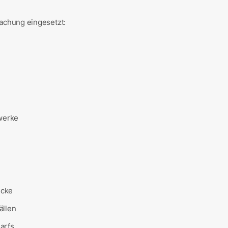
achung eingesetzt:
twerke
ecke
ällen
arfs