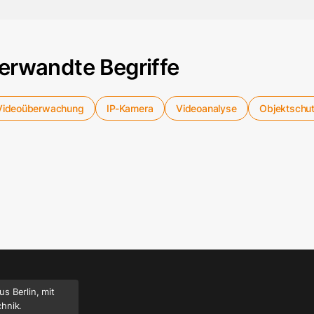
erwandte Begriffe
Videoüberwachung
IP-Kamera
Videoanalyse
Objektschu
s Berlin, mit
chnik.