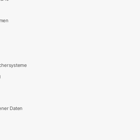
hmen
ichersysteme
g
ener Daten