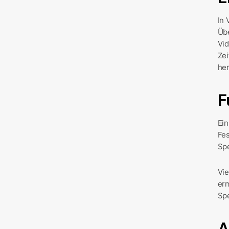
In 
Übe
Vid
Zei
he
F
Ein
Fe
Sp
Vie
erm
Spe
A